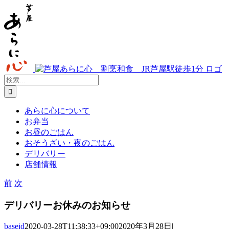
Skip
to
content
検
索
…
あらに心について
お弁当
お昼のごはん
おそうざい・夜のごはん
デリバリー
店舗情報
前
次
デリバリーお休みのお知らせ
baseid
2020-03-28T11:38:33+09:00
2020年3月28日
|